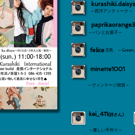
kurashiki₋daisy
～西洋アンティーク～
paprikaorange
～パンとお菓子～
felice
児島 ～Green
minette1001
～ヴィンテージ雑貨～
kei_411
(詩さん)
～優しい手作り～