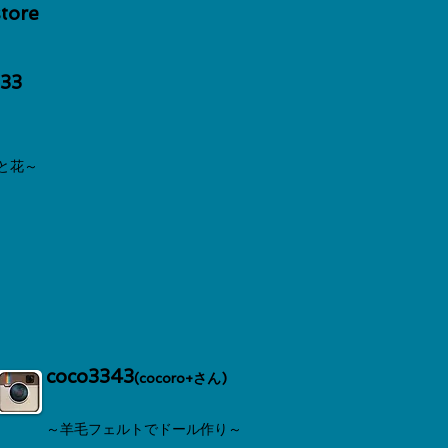
store
333
と花～
coco3343
(cocoro+さん)
～羊毛フェルトでドール作り～