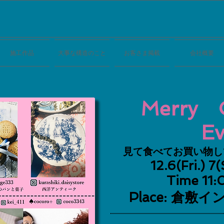
施工作品
大事な構造のこと
お客さま掲載
会社概要
Merry C
Ev
見て食べてお買い物し
12.6(Fri.) 7
​Time 11
Place: 倉