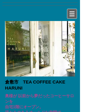
​倉敷市 TEA COFFEE CAKE
HARUNI
奥様が 以前から夢だったコーヒーサロ
ンを
自宅1階にオープン。