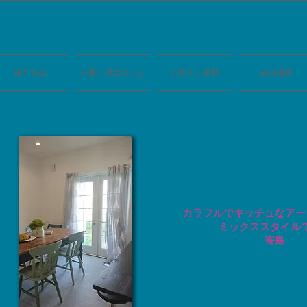
施工作品
大事な構造のこと
お客さま掲載
会社概要
​カラフルでキッチュなア
​
ミックススタイルで
寄島​