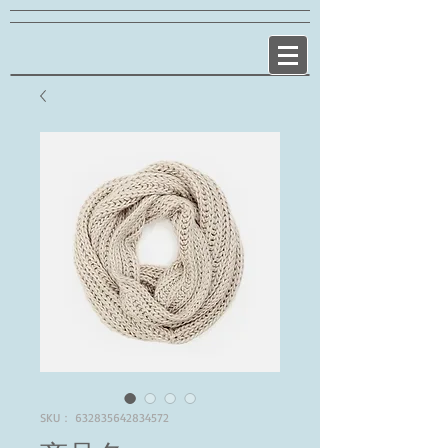
SKU： 632835642834572