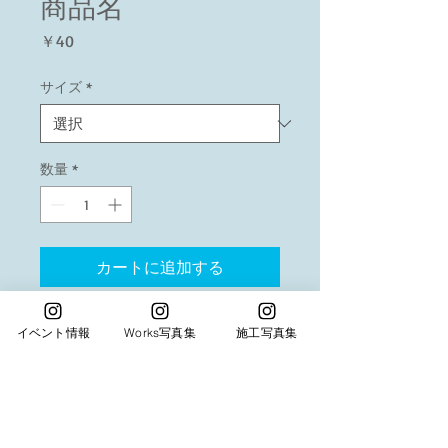
商品名
価
￥40
格
サイズ
*
数量
*
カートに追加する
商品の詳細を入力してください。あなたの商
イベント情報
Works写真集
施工写真集
品の特徴やおすすめのポイントをわかりやす
く説明しましょう。
商品情報