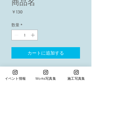
商品名
価
￥130
格
数量
*
カートに追加する
商品の詳細を入力してください。あなたの商
品の特徴やおすすめのポイントをわかりやす
イベント情報
Works写真集
施工写真集
く説明しましょう。
商品情報
商品の詳細を入力してください。サイ
返品・返金ポリシー
ズ、素材、取扱説明に加え、商品の特
徴やおすすめのポイントなどを説明し
返品・返金規約を入力してください。