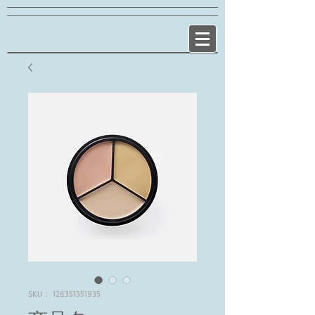
SKU： 126351351935