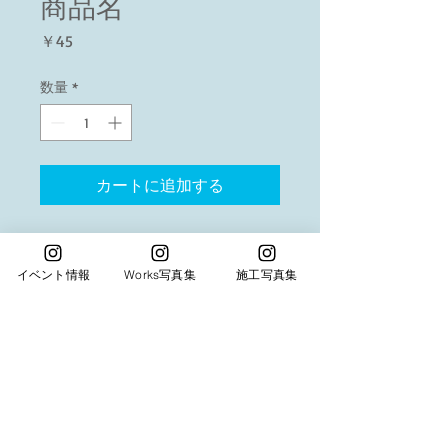
商品名
価
￥45
格
数量
*
カートに追加する
商品の詳細を入力してください。あなたの商
品の特徴やおすすめのポイントをわかりやす
イベント情報
Works写真集
施工写真集
く説明しましょう。
商品情報
商品の詳細を入力してください。サイ
返品・返金ポリシー
ズ、素材、取扱説明に加え、商品の特
徴やおすすめのポイントなどを説明し
返品・返金規約を入力してください。