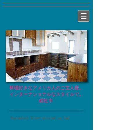
料理好きなアメリカ人のご主人様。
​インターナショナルなスタイルで。
総社市 ​
Kurashiki International co.,ltd