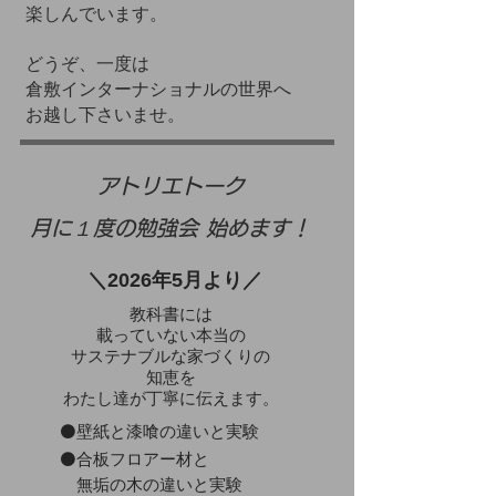
楽しんでいます。
どうぞ、一度は
倉敷インターナショナルの世界へ
お越し下さいませ。
​アトリエトーク
月に１度の勉強会 始めます！
＼2026年5月より／
教科書には
載っていない本当の
サステナブルな家づくりの
知恵を
わたし達が丁寧に伝えます。
⚫壁紙と漆喰の違いと実験
⚫合板フロアー材と
無垢の木の違いと実験