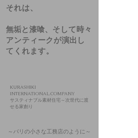
それは、
無垢と漆喰、そして時々
アンティークが演出し
てくれます。
KURASHIKI
INTERNATIONAL.COMPANY
サスティナブル素材住宅～次世代に渡
せる家創り
～​パリの小さな工務店のように～