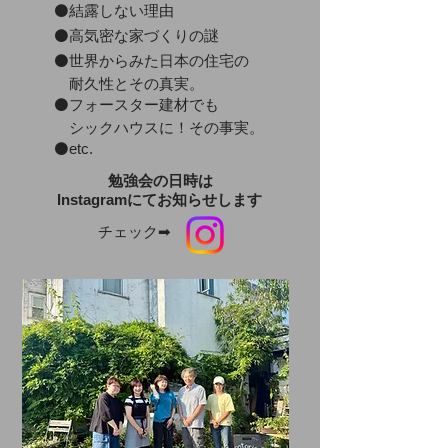
⚫結露しない理由
⚫高気密な家づくりの謎
⚫世界からみた日本の住宅の
耐久性とその真実。
⚫フォースター建材でも
​ シックハウスに！その事実。
⚫etc.
​勉強会の日時は
​Instagramにてお知らせします
チェック➡