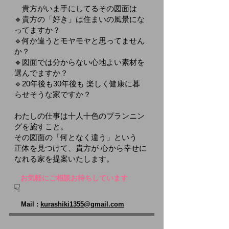
貴方がいま手にしてるその図面は
🔹貴方の「好き」は住まいの風景にな
ってますか？
🔹何か違うとモヤモヤと思ってません
か？
🔹図面では分からない心地よい素材を
選んでますか？
🔹20年後も30年後も 楽しく健康に暮
らせそうな家ですか？
わたしの仕事は十人十色のプランニン
グを施すこと。
その図面の「何となく違う」という
正体を見つけて、貴方が 心から幸せに
なれる家を提案いたします。
​お気軽にご相談お待ちしています
​☞
Mail :
kurashiki1355@gmail.com