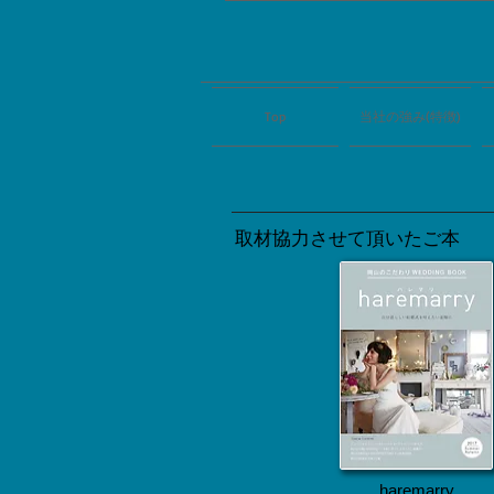
Top
当社の強み(特徴)
取材協力させて頂いたご本
haremarry