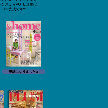
に さえらPOTECHINO
PV完成です^^
表紙になりました♬