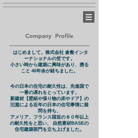
Company Profile
はじめまして。株式会社 倉敷インタ
ーナショナル
の笠
です。
小さい時
から建築に興味があり、携る
こと 40年余が経ちました。
​
今の日本の住宅の耐久性は、
先進国で
一番の遅れをとっています。
新建材【壁紙や張り物の床やドア】の
氾濫による近年の日本の住宅事情に疑
問を持ち、
アメリア、フランス国並の８０年以上
の耐久性をと思い、 自然素材BASEの
住宅建築部門を立ち上げました。