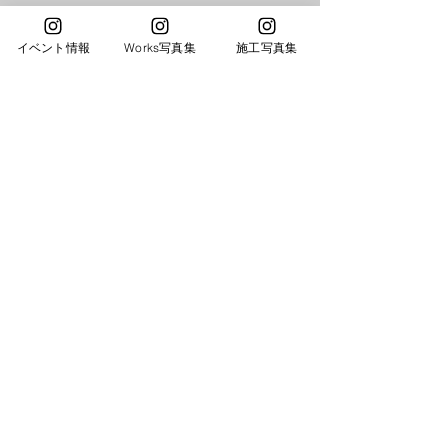
住所 〒710-0061 岡山県倉敷
イベント情報
Works写真集
施工写真集
市浜ﾉ茶屋1丁目5-3
TEL 086-476-3037
FAX
086-435-1322
事業内容 住宅･店舗 企画・設計/
施工
リフォーム･リノベーション・
DIY支援
​ 店舗インテリアデザイン･コー
ディネイト
明治創業 左官業として創業 社
寺仏閣を手掛ける
1987年〜
公共施設をメインに輸入建