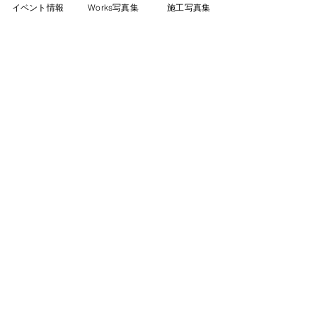
イベント情報
Works写真集
施工写真集
健康・安心を重視した素材選び。
③
ホルムアルデヒドゼロ、調湿・浄化効果
のある壁材など
空気環境の良さに配慮した家づくりを掲
げています。
④
高い耐久性と長寿命設計
フランス並みの80年以上持つ建物を目指
す設計。
⑤
リノベーションや店舗設計にも対応。
一戸建て住宅だけでなく、リノベーショ
ンや
店舗空間のデザイン施工実績もあるた
め、幅広いニーズに応えていきます。