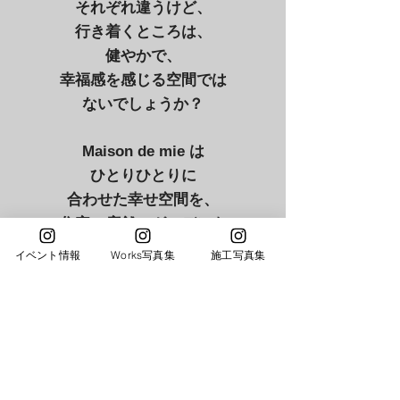
それぞれ違うけど、
行き着くところは、
健やかで、
幸福感を感じる空間では
ないでしょうか？
Maison de mie は
ひとりひとりに
合わせた幸せ空間を、
住宅 店舗 ガーデンを
デザインいたします。
イベント情報
Works写真集
施工写真集
Maison de mie
designer 笠 リカ
Instagram
@maison＿de＿mie52