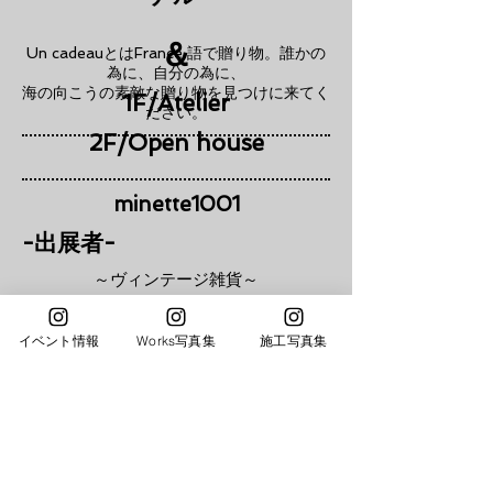
​＆
Un cadeauとはFrance 語で贈り物。誰かの
為に、自分の為に、
海の向こうの素敵な贈り物を見つけに来てく
1F/Atelier
ださい。
2F/Open house
minette1001
-出展者-
～ヴィンテージ雑貨～
rikanecophoo
イベント情報
Works写真集
施工写真集
～海外雑貨,Bio食品～
kurashiki₋daisystore
～西洋アンティーク～