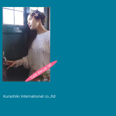
Cafe Bleuet HP
Kurashiki International co.,ltd