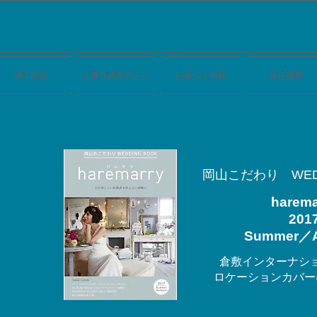
施工作品
大事な構造のこと
お客さま掲載
会社概要
​岡山こだわり WED
harema
​201
Summer／
​倉敷インターナシ
ロケーションカバー