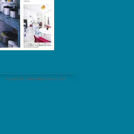
Kurashiki International co.,ltd