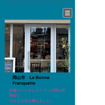
岡山市 La Bonne
Franquette
老舗フレンチレストランが岡山市
表町に
小さなお店を構えました。