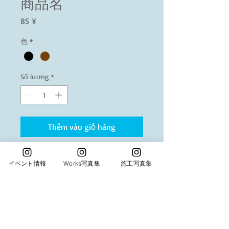
商品名
Giá
85 ¥
色
*
Số lượng
*
Thêm vào giỏ hàng
商品の詳細を入力してください。あなたの商
イベント情報
Works写真集
施工写真集
品の特徴やおすすめのポイントをわかりやす
く説明しましょう。
商品情報