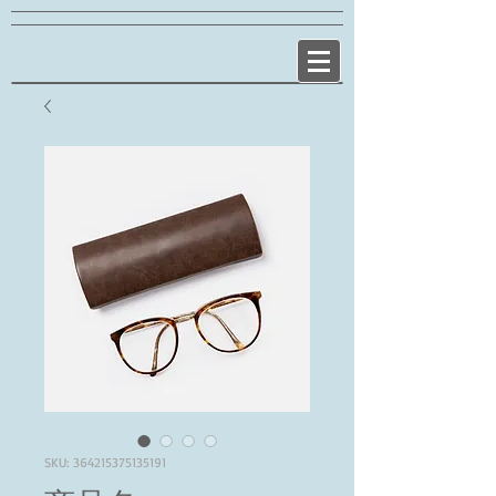
SKU: 364215375135191