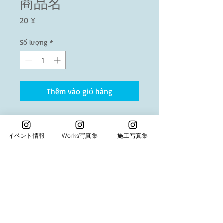
商品名
Giá
20 ¥
Số lượng
*
Thêm vào giỏ hàng
商品の詳細を入力してください。あなたの商
品の特徴やおすすめのポイントをわかりやす
イベント情報
Works写真集
施工写真集
く説明しましょう。
商品情報
商品の詳細を入力してください。サイ
返品・返金ポリシー
ズ、素材、取扱説明に加え、商品の特
徴やおすすめのポイントなどを説明し
返品・返金規約を入力してください。