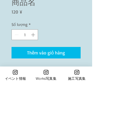
商品名
Giá
120 ¥
Số lượng
*
Thêm vào giỏ hàng
商品の詳細を入力してください。あなたの商
品の特徴やおすすめのポイントをわかりやす
イベント情報
Works写真集
施工写真集
く説明しましょう。
商品情報
商品の詳細を入力してください。サイ
返品・返金ポリシー
ズ、素材、取扱説明に加え、商品の特
徴やおすすめのポイントなどを説明し
返品・返金規約を入力してください。