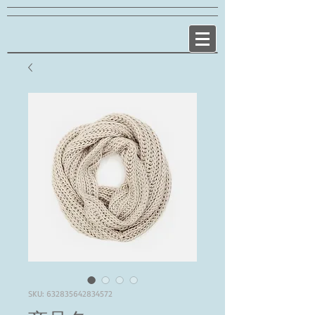
SKU: 632835642834572