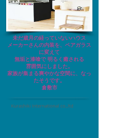
未だ歳月の経っていないハウス
メーカーさんの内装を、ペアガラス
に変えて
無垢と漆喰で 明るく癒される
雰囲気にしました。
家族が集まる爽やかな空間に、なっ
たそうです。
倉敷市
Kurashiki International co.,ltd