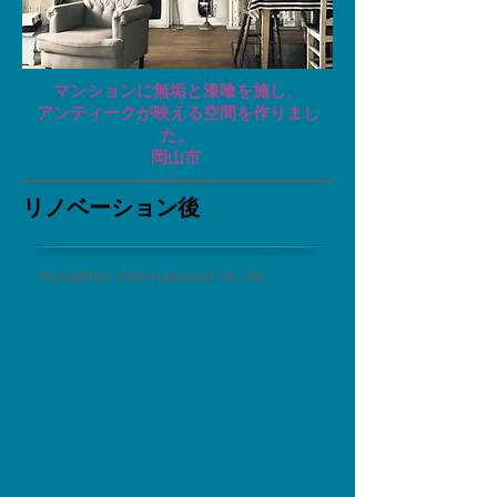
マンションに無垢と漆喰を施し、
アンティークが映える空間を作りまし
た。
​岡山市 ​
リノベーション後
Kurashiki International co.,ltd