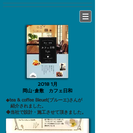
2018 1月
岡山･倉敷 カフェ日和
◆​tea & coffee Bleuet(ブルーエ)さんが
紹介されました。
◆​当社で設計・施工させて頂きました
。