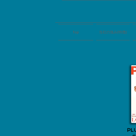
Top
当社の強み(特徴)
PLU