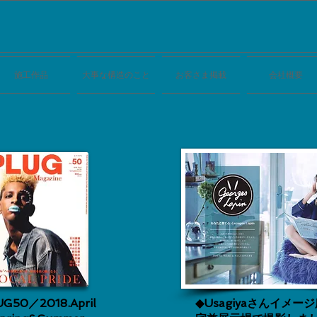
施工作品
大事な構造のこと
お客さま掲載
会社概要
G50／2018.April
◆Usagiyaさんイメ