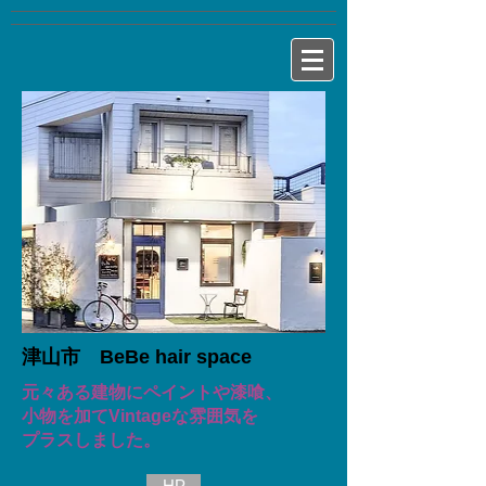
津山市
BeBe hair space
元々ある建物にペイントや漆喰、
小物を加てVintageな雰囲気を
プラスしました。
HP