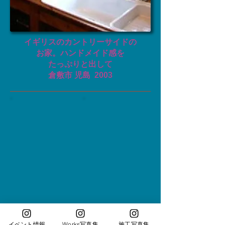
イギリスのカントリー
サイドの
お家。
ハンドメイド感を
たっぷりと出して
倉敷市 児島
​2003
イベント情報
Works写真集
施工写真集