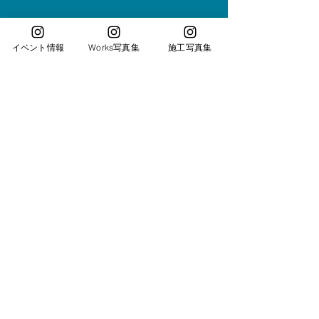
イベント情報
Works写真集
施工写真集
もっと見る
Kurashiki International co.,ltd